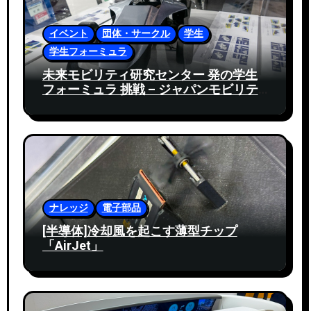
イベント
団体・サークル
学生
学生フォーミュラ
未来モビリティ研究センター 発の学生
フォーミュラ 挑戦 – ジャパンモビリテ
ィショー 2025
ナレッジ
電子部品
[半導体]冷却風を起こす薄型チップ
「AirJet」