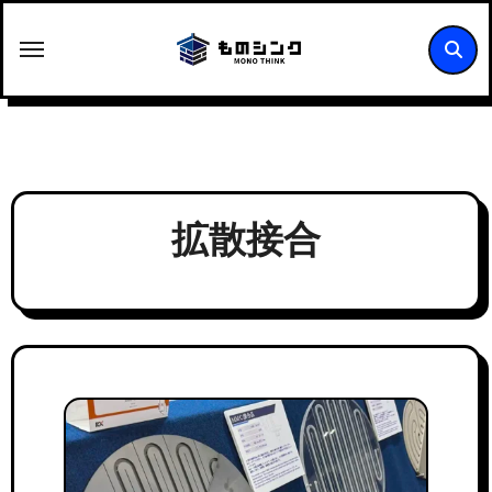
内
容
を
ス
キ
ッ
プ
拡散接合