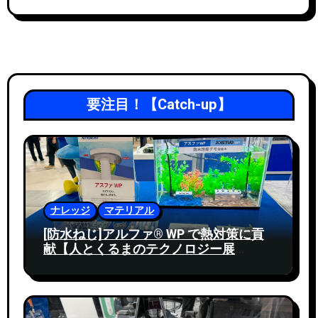
要注目！【Catch-up】
ナレッジ
マテリアル
[防水ねじ]アルファ® WP で熱対策に貢
献【人とくるまのテクノロジー展
2024】