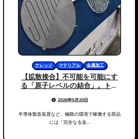
ナレッジ
マテリアル
金属加工
【拡散接合】不可能を可能にす
る「原子レベルの結合」。トッ
プ精工がもたらす究極のアーキ
2026年5月20日
テクチャ
半導体製造装置など、極限の環境で稼働する部品
には「完全なる金…