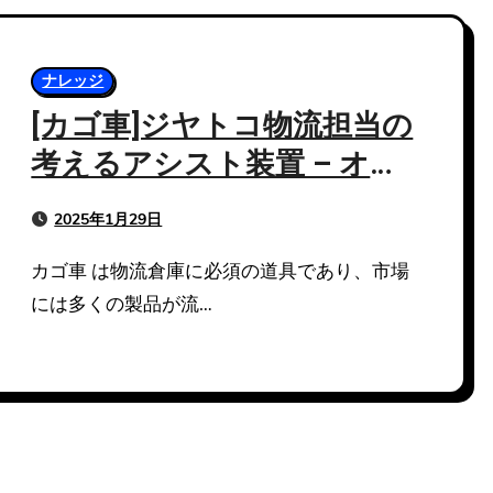
ナレッジ
[カゴ車]ジヤトコ物流担当の
考えるアシスト装置 – オー
トモーティブワールド2025
2025年1月29日
カゴ車 は物流倉庫に必須の道具であり、市場
には多くの製品が流…