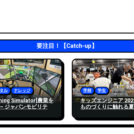
要注目！【Catch-up】
タル
ナレッジ
学校
学生
ming Simulator]農業を
キッズエンジニア 2025
 – ジャパンモビリティ
ものづくりに触れる夏
ー2024