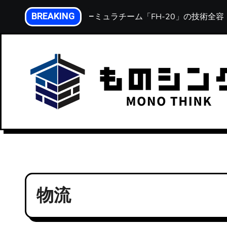
内
BREAKING
。北海道大学フォーミュラチーム「FH-20」の技術全容
容
を
ス
キ
ッ
プ
物流