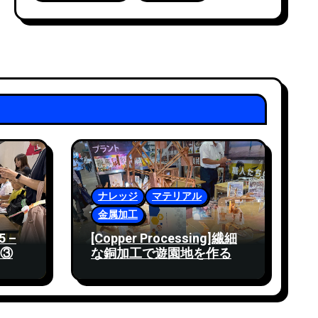
ナレッジ
マテリアル
金属加工
 –
[Copper Processing]繊細
③
な銅加工で遊園地を作る