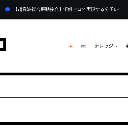
【超音波複合振動接合】溶解ゼロで実現する分子レベルの結合
ナレッジ