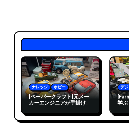
ナレッジ
ホビー
デジ
[ペーパークラフト]元メー
[Far
カーエンジニアが手掛ける
学ぶ
クリエイティブ – 静岡ホビ
ショ
ーショー2024