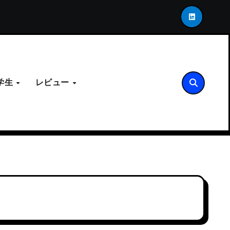
。LINK-USが示す次世代の接合アーキテクチャ
「死
学生
レビュー