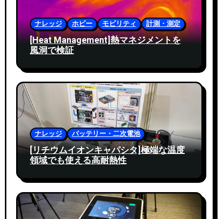
ナレッジ
ホビー
モビリティ
計測・測定
[Heat Management]熱マネジメントを
風洞で検証
ナレッジ
バッテリー・二次電池
[リチウムイオンキャパシタ]極端な温度
領域でも使える高耐熱性