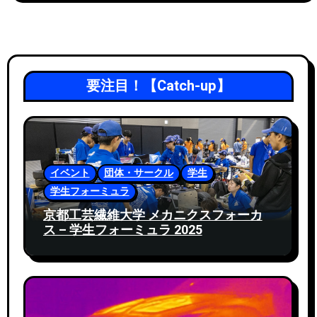
要注目！【Catch-up】
イベント
団体・サークル
学生
学生フォーミュラ
京都工芸繊維大学 メカニクスフォーカ
ス – 学生フォーミュラ 2025