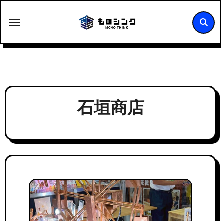
内
容
を
ス
キ
ッ
プ
石垣商店