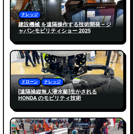
ナレッジ
建設機械 を遠隔操作する技術開発 – ジ
ャパンモビリティショー 2025
ドローン
ナレッジ
[遠隔操縦無人潜水艇]生かされる
HONDA のモビリティ技術