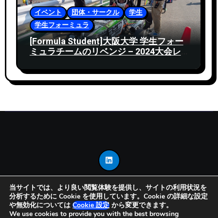
イベント
団体・サークル
学生
学生フォーミュラ
[Formula Student]大阪大学 学生フォー
ミュラチームのリベンジ – 2024大会レ
ポート
当サイトでは、より良い閲覧体験を提供し、サイトの利用状況を
分析するために Cookie を使用しています。Cookie の詳細な設定
Copyright © 2025 Mono-Think All rights reserved
|
や無効化については
Cookie 設定
から変更できます。
Blogarise
by
Themeansar
。
We use cookies to provide you with the best browsing