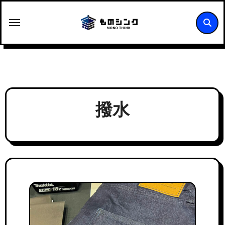
内
容
を
ス
キ
ッ
プ
撥水