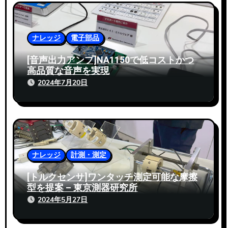
ョ
ン
ナレッジ
電子部品
[音声出力アンプ]NA1150で低コストかつ
高品質な音声を実現
2024年7月20日
ナレッジ
計測・測定
[トルクセンサ]ワンタッチ測定可能な摩擦
型を提案 – 東京測器研究所
2024年5月27日