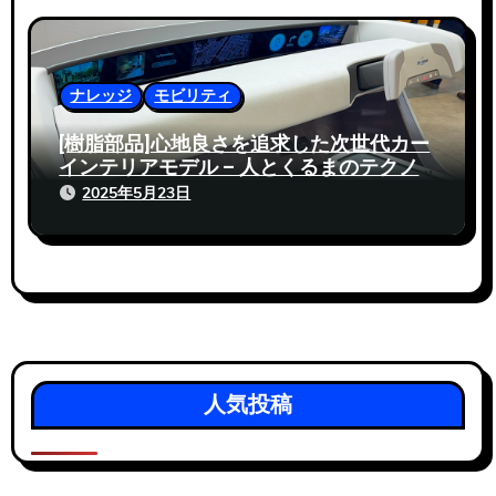
ナレッジ
モビリティ
[樹脂部品]心地良さを追求した次世代カー
インテリアモデル – 人とくるまのテクノ
ロジー展 2025
2025年5月23日
人気投稿