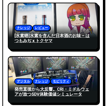
ナレッジ
レビュー
[水素晒]水素を含んだ日本酒のお味 – は
つもみぢ x トクヤマ
デジタル
ナレッジ
モビリティ
発売直後から大反響。CRI・ミドルウェ
アが放つSDV体験価値シミュレータ
「MESH」の実力