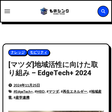
内
容
を
ス
キ
ッ
プ
ナレッジ
モビリティ
[マツダ]地域活性に向けた取
り組み – EdgeTech+ 2024
2024年11月25日
#
EdgeTech+
, #
MBD
, #
マツダ
, #
再生エネルギー
, #
地域産
業
, #
産学連携