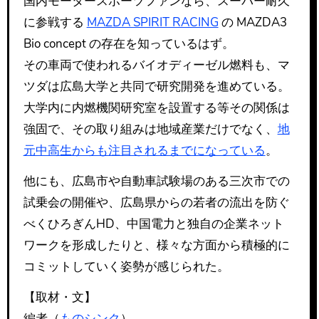
国内モータースポーツファンなら、スーパー耐久
に参戦する
MAZDA SPIRIT RACING
の MAZDA3
Bio concept の存在を知っているはず。
その車両で使われるバイオディーゼル燃料も、マ
ツダは広島大学と共同で研究開発を進めている。
大学内に内燃機関研究室を設置する等その関係は
強固で、その取り組みは地域産業だけでなく、
地
元中高生からも注目されるまでになっている
。
他にも、広島市や自動車試験場のある三次市での
試乗会の開催や、広島県からの若者の流出を防ぐ
べくひろぎんHD、中国電力と独自の企業ネット
ワークを形成したりと、様々な方面から積極的に
コミットしていく姿勢が感じられた。
【取材・文】
編者（
ものシンク
）