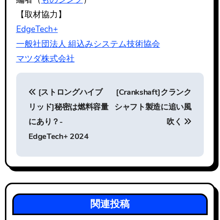
【取材協力】
EdgeTech+
一般社団法人 組込みシステム技術協会
マツダ株式会社
投
[ストロングハイブ
[Crankshaft]クランク
稿
リッド]秘密は燃料容量
シャフト製造に追い風
ナ
にあり？-
吹く
ビ
EdgeTech+ 2024
ゲ
ー
シ
関連投稿