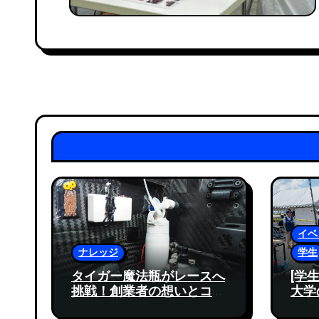
イベ
ナレッジ
学生
タイガー魔法瓶がレースへ
[学
挑戦！創業者の想いとコー
大学
ヒーメーカー技術による
– 