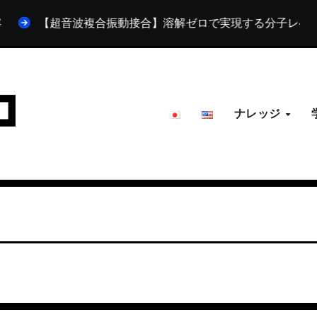
【超音波複合振動接合】溶解ゼロで実現する分子レベルの結合。L
ナレッジ