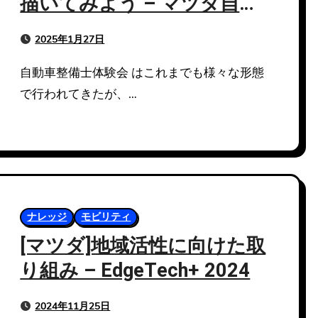
描いてみよう – マツダ自動
車整備専門学校 神戸
2025年1月27日
自動車整備士体験会 はこれまでも様々な形態
で行われてきたが、…
ナレッジ
モビリティ
[マツダ]地域活性に向けた取
り組み – EdgeTech+ 2024
2024年11月25日