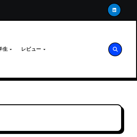
INK-USが示す次世代の接合アーキテクチャ
「死角」
学生
レビュー