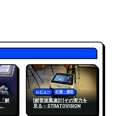
レビュー
計測・測定
「耐
[超音波風速計]その実力を
。ニ
見る – STRATOVISION
代グ