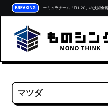
内
BREAKING
北海道大学フォーミュラチーム「FH-20」の技術全容
容
を
ス
キ
ッ
プ
マツダ