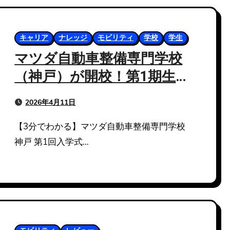
キャリア
ナレッジ
モビリティ
学校
学生
マツダ自動車整備専門学校
（神戸）が開校！第1期生入
学式レポ｜独自カリキュラ
2026年4月11日
ムと整備士の将来性
【3分でわかる】マツダ自動車整備専門学校
神戸 第1回入学式…