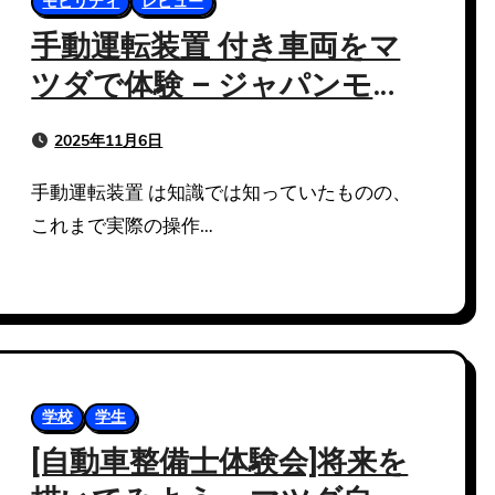
モビリティ
レビュー
手動運転装置 付き車両をマ
ツダで体験 – ジャパンモビ
リティショー 2025
2025年11月6日
手動運転装置 は知識では知っていたものの、
これまで実際の操作…
学校
学生
[自動車整備士体験会]将来を