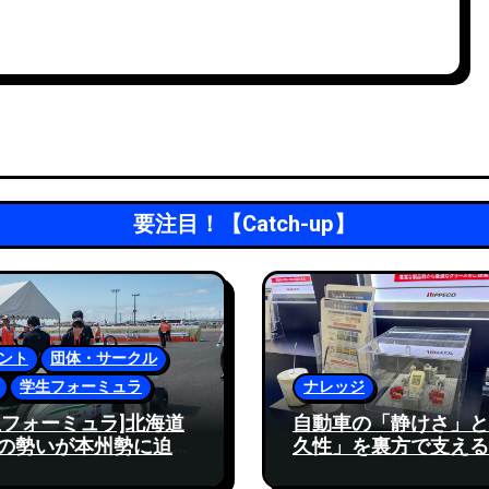
要注目！【Catch-up】
ント
団体・サークル
学生フォーミュラ
ナレッジ
生フォーミュラ]北海道
自動車の「静けさ」と
の勢いが本州勢に迫る
久性」を裏方で支える
2024大会レポート
ッペコが提案する次世