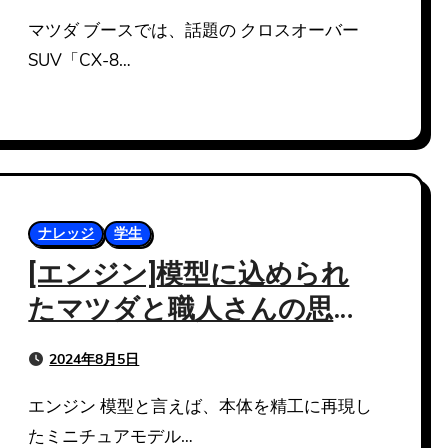
マツダ ブースでは、話題の クロスオーバー
SUV「CX-8…
ナレッジ
学生
[エンジン]模型に込められ
たマツダと職人さんの思い
【キッズエンジニア2024】
2024年8月5日
エンジン 模型と言えば、本体を精工に再現し
たミニチュアモデル…