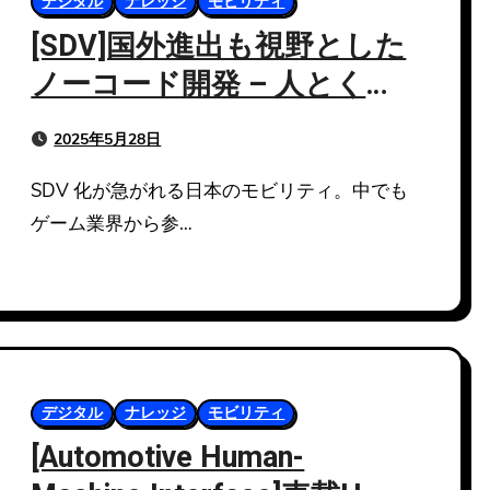
デジタル
ナレッジ
モビリティ
[SDV]国外進出も視野とした
ノーコード開発 – 人とくる
まのテクノロジー展 2025
2025年5月28日
SDV 化が急がれる日本のモビリティ。中でも
ゲーム業界から参…
デジタル
ナレッジ
モビリティ
[Automotive Human-