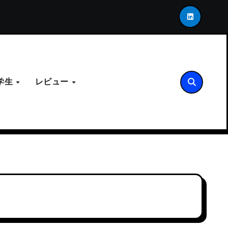
INK-USが示す次世代の接合アーキテクチャ
「死角」
学生
レビュー