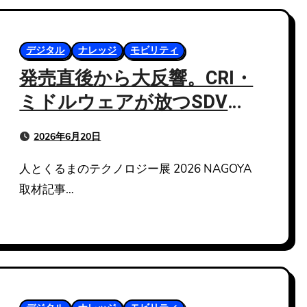
デジタル
ナレッジ
モビリティ
発売直後から大反響。CRI・
ミドルウェアが放つSDV体
験価値シミュレータ
2026年6月20日
「MESH」の実力
人とくるまのテクノロジー展 2026 NAGOYA
取材記事…