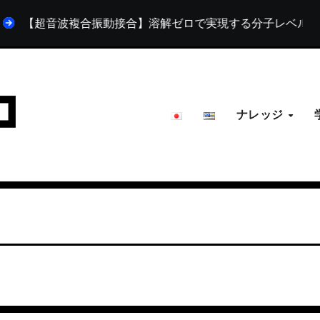
【超音波複合振動接合】溶解ゼロで実現する分子レベルの結合。L
ナレッジ