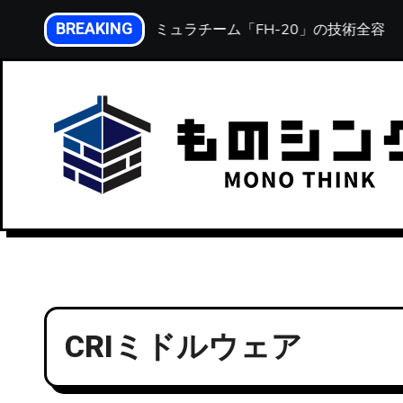
内
BREAKING
海道大学フォーミュラチーム「FH-20」の技術全容
容
を
ス
キ
ッ
プ
CRIミドルウェア