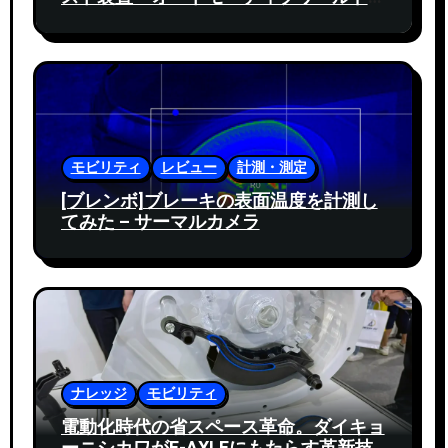
2025
モビリティ
レビュー
計測・測定
[ブレンボ]ブレーキの表面温度を計測し
てみた – サーマルカメラ
ナレッジ
モビリティ
電動化時代の省スペース革命。ダイキョ