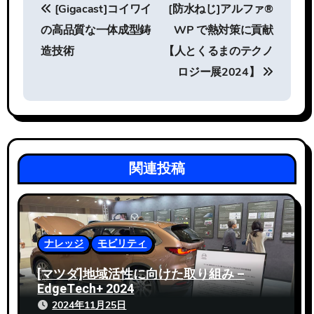
[Gigacast]コイワイ
[防水ねじ]アルファ®
稿
の高品質な一体成型鋳
WP で熱対策に貢献
ナ
造技術
【人とくるまのテクノ
ビ
ロジー展2024】
ゲ
ー
シ
関連投稿
ョ
ン
ナレッジ
モビリティ
[マツダ]地域活性に向けた取り組み –
EdgeTech+ 2024
2024年11月25日