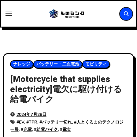
内
容
を
ス
キ
ッ
プ
ナレッジ
バッテリー・二次電池
モビリティ
[Motorcycle that supplies
electricity]電欠に駆け付ける
給電バイク
2024年7月28日
#
EV
, #
TPR
, #
バッテリー切れ
, #
人とくるまのテクノロジ
ー展
, #
充電
, #
給電バイク
, #
電欠