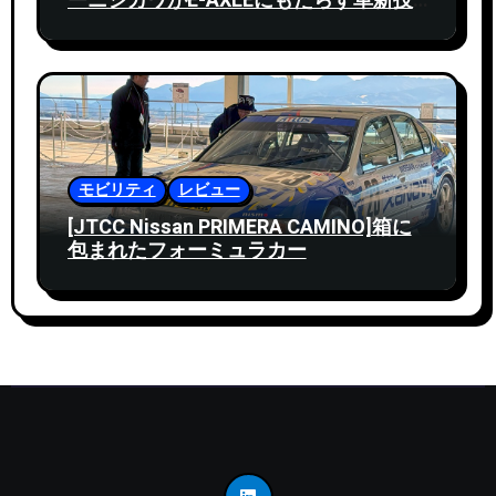
ーニシカワがE-AXLEにもたらす革新技
術
モビリティ
レビュー
[JTCC Nissan PRIMERA CAMINO]箱に
包まれたフォーミュラカー