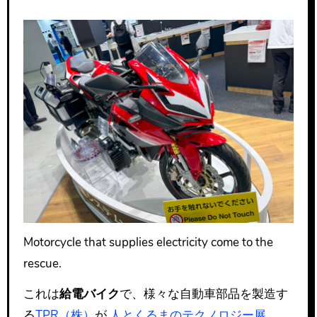
Motorcycle that supplies electricity come to the
rescue.
これは
給電バイク
で、様々な自動車部品を製造す
る
TPR（株）
が
人とくるまのテクノロジー展