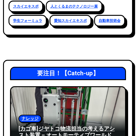
スカイエキスポ
人とくるまのテクノロジー展
学生フォーミュラ
愛知スカイエキスポ
自動車技術会
要注目！【Catch-up】
ナレッジ
[カゴ車]ジヤトコ物流担当の考えるアシ
スト装置 – オートモーティブワールド