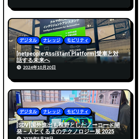
デジタル
ナレッジ
モビリティ
[netpeople Assistant Platform]愛車と対
話する未来へ
2024年10月20日
デジタル
ナレッジ
モビリティ
[SDV]国外進出も視野としたノーコード開
発 – 人とくるまのテクノロジー展 2025
2025年5月28日