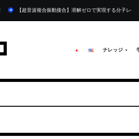
【超音波複合振動接合】溶解ゼロで実現する分子レベルの結合
ナレッジ