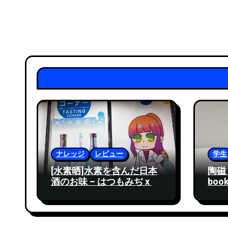
ナレッジ
レビュー
学生
[水素晒]水素を含んだ日本
陶磁 
酒のお味 – はつもみぢ x ト
boo
クヤマ
「陶
202