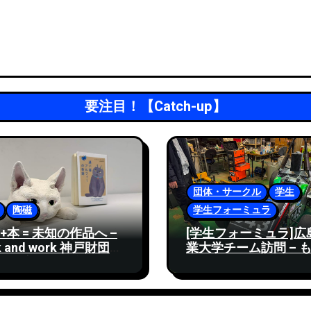
要注目！【Catch-up】
団体・サークル
学生
陶磁
学生フォーミュラ
+本 = 未知の作品へ –
[学生フォーミュラ]広
k and work 神戸財団
業大学チーム訪問 – 
磁教育・作品交流展
くりという原点を追及
5」