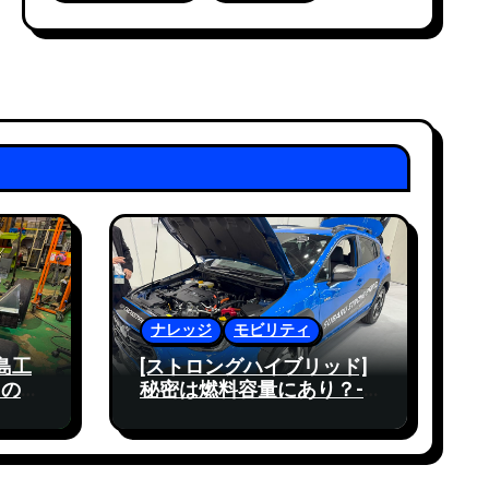
ナレッジ
モビリティ
島工
[ストロングハイブリッド]
ものづ
秘密は燃料容量にあり？-
する
EdgeTech+ 2024