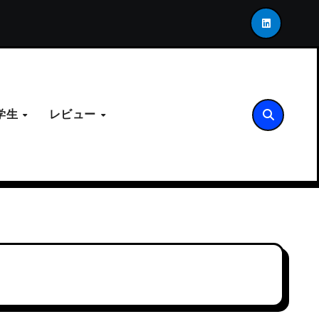
。LINK-USが示す次世代の接合アーキテクチャ
「死
学生
レビュー