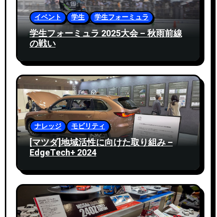
イベント
学生
学生フォーミュラ
学生フォーミュラ 2025大会 – 秋雨前線
の戦い
ナレッジ
モビリティ
[マツダ]地域活性に向けた取り組み –
EdgeTech+ 2024