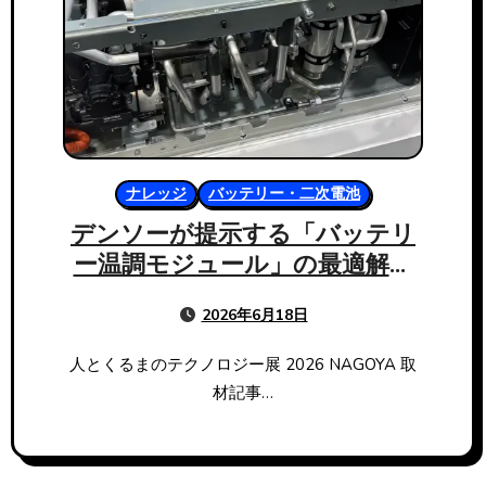
ナレッジ
バッテリー・二次電池
デンソーが提示する「バッテリ
ー温調モジュール」の最適解。
ただ冷やすだけではない熱マネ
2026年6月18日
ジメントの真髄
人とくるまのテクノロジー展 2026 NAGOYA 取
材記事…