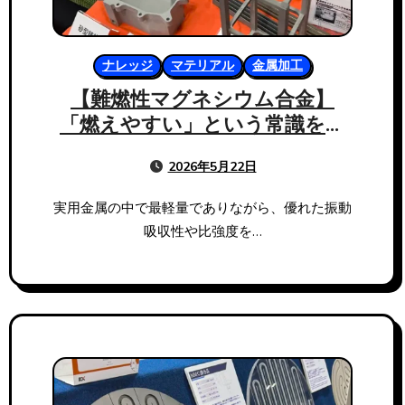
ナレッジ
マテリアル
金属加工
【難燃性マグネシウム合金】
「燃えやすい」という常識を覆
す。戸畑製作所が切り拓く次世
2026年5月22日
代の軽量化アーキテクチャ
実用金属の中で最軽量でありながら、優れた振動
吸収性や比強度を…