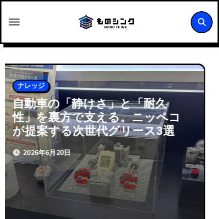
内
容
を
ス
キ
ッ
ナレッジ
モビリティ
プ
電動化時代の省スペース革命。
ダイキョーニシカワがE-AXLEに
もたらす革新技術
2026年6月19日