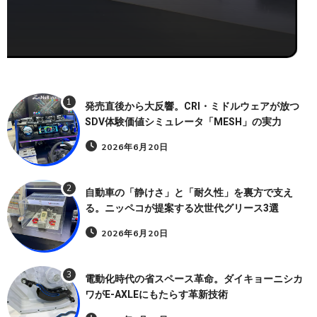
1
発売直後から大反響。CRI・ミドルウェアが放つ
SDV体験価値シミュレータ「MESH」の実力
2026年6月20日
2
自動車の「静けさ」と「耐久性」を裏方で支え
る。ニッペコが提案する次世代グリース3選
2026年6月20日
3
電動化時代の省スペース革命。ダイキョーニシカ
ワがE-AXLEにもたらす革新技術