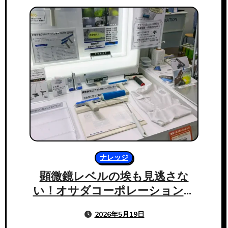
ナレッジ
顕微鏡レベルの埃も見逃さな
い！オサダコーポレーションが
誇る、驚異のクリーニング技術
2026年5月19日
と「その先」の価値