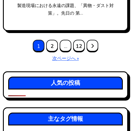
製造現場における永遠の課題、「異物・ダスト対
策」。先日の 第…
投
1
2
…
12
稿
次ページへ »
の
ペ
人気の投稿
ー
ジ
送
主なタグ情報
り