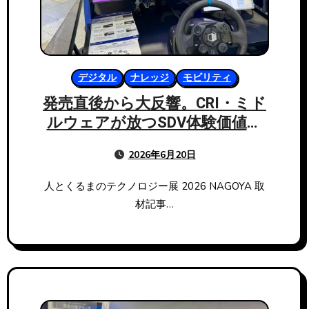
デジタル
ナレッジ
モビリティ
発売直後から大反響。CRI・ミド
ルウェアが放つSDV体験価値シ
ミュレータ「MESH」の実力
2026年6月20日
人とくるまのテクノロジー展 2026 NAGOYA 取
材記事…