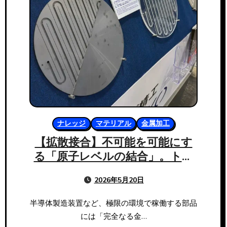
ナレッジ
マテリアル
金属加工
【拡散接合】不可能を可能にす
る「原子レベルの結合」。トッ
プ精工がもたらす究極のアーキ
2026年5月20日
テクチャ
半導体製造装置など、極限の環境で稼働する部品
には「完全なる金…